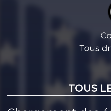
Co
Tous dr
TOUS L