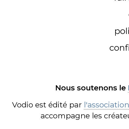
pol
conf