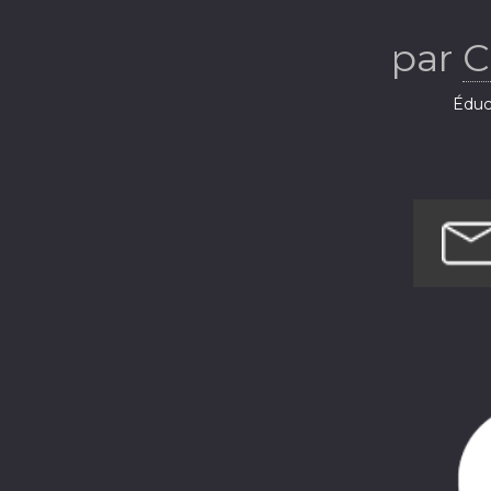
professionn
par
C
Éduca