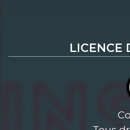
LICENCE 
Co
Tous dr