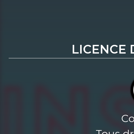
LICENCE 
Co
Tous dr