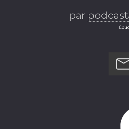
par
podcas
Éduca