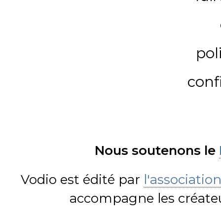
pol
conf