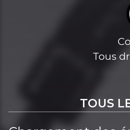
Co
Tous dr
TOUS L