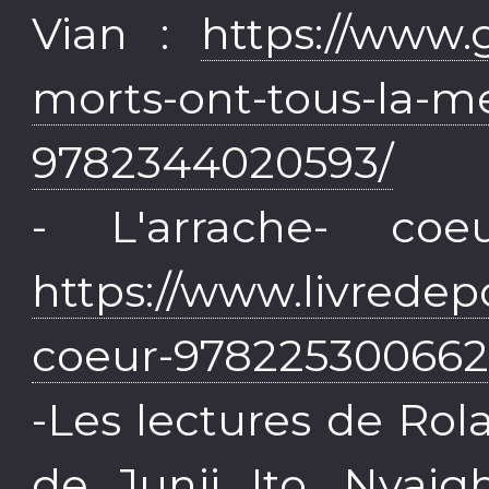
Vian :
https://www.
morts-ont-tous-la-
9782344020593/
- L'arrache- co
https://www.livredep
coeur-978225300662
-Les lectures de Rol
de Junji Ito, Nyaig