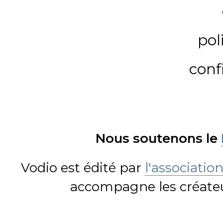
pol
conf