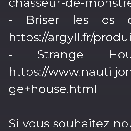
chasseur-de-monstre
- Briser les os
https://argyll.fr/produ
- Strange Ho
https://www.nautilj
ge+house.html
Si vous souhaitez no