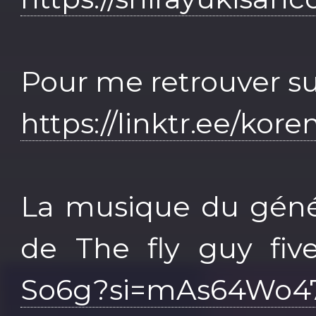
Pour me retrouver sur 
https://linktr.ee/kore
La musique du génér
de The fly guy fi
So6g?si=mAs64Wo47