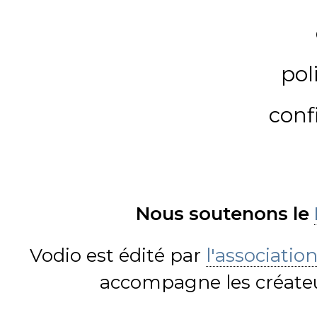
pol
conf