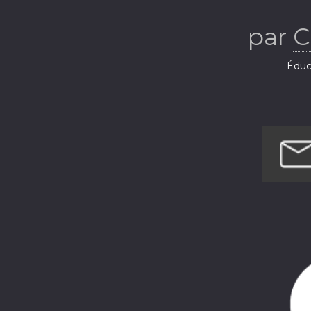
par
C
Éduca