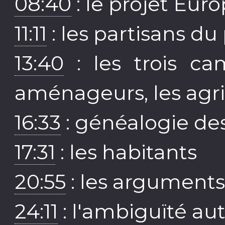
08:40
: le projet Euro
11:11
: les partisans du
13:40
: les trois ca
aménageurs, les agri
16:33
: généalogie des
17:31
: les habitants
20:55
: les argument
24:11
: l'ambiguïté au