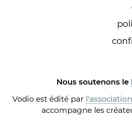
pol
conf