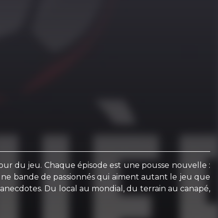
amour du jeu. Chaque épisode est une pousse nouvelle :
par une bande de passionnés qui aiment autant le jeu que
et anecdotes. Du local au mondial, du terrain au canapé,