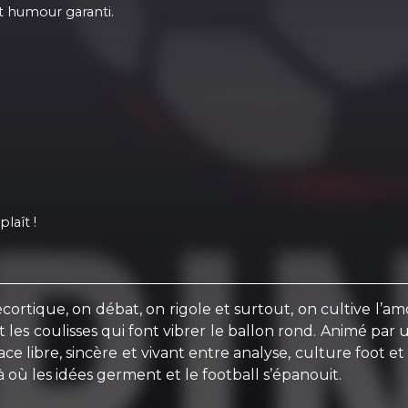
et humour garanti.
laît !
écortique, on débat, on rigole et surtout, on cultive l’
es et les coulisses qui font vibrer le ballon rond. Animé 
ace libre, sincère et vivant entre analyse, culture foot 
là où les idées germent et le football s’épanouit.