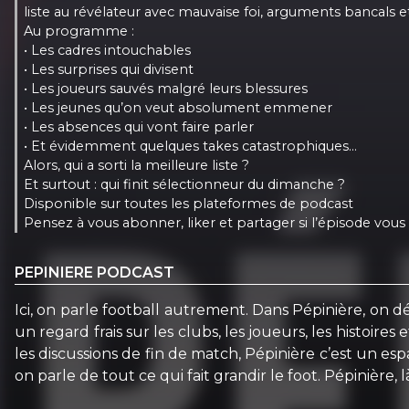
liste au révélateur avec mauvaise foi, arguments bancals 
Au programme :
• Les cadres intouchables
• Les surprises qui divisent
• Les joueurs sauvés malgré leurs blessures
• Les jeunes qu’on veut absolument emmener
• Les absences qui vont faire parler
• Et évidemment quelques takes catastrophiques…
Alors, qui a sorti la meilleure liste ?
Et surtout : qui finit sélectionneur du dimanche ?
Disponible sur toutes les plateformes de podcast
Pensez à vous abonner, liker et partager si l’épisode vous p
PEPINIERE PODCAST
Ici, on parle football autrement. Dans Pépinière, on d
un regard frais sur les clubs, les joueurs, les histoir
les discussions de fin de match, Pépinière c’est un esp
on parle de tout ce qui fait grandir le foot. Pépinière, 