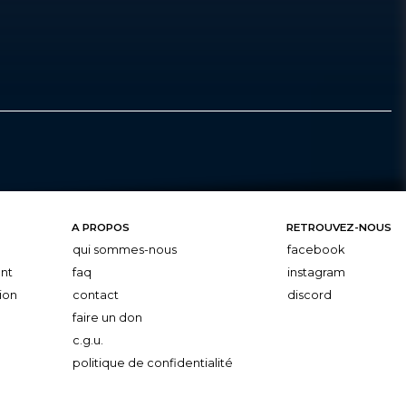
A PROPOS
RETROUVEZ-NOUS
qui sommes-nous
facebook
nt
faq
instagram
ion
contact
discord
faire un don
c.g.u.
politique de confidentialité