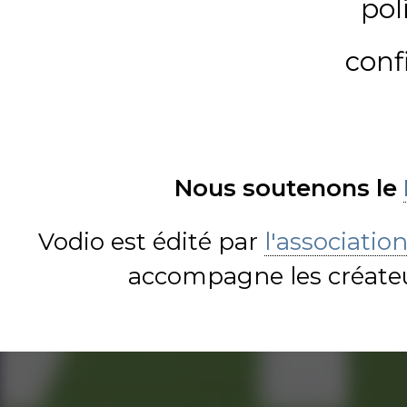
pol
conf