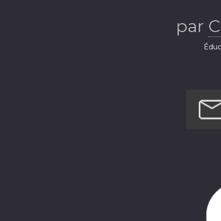
par
C
Éduca