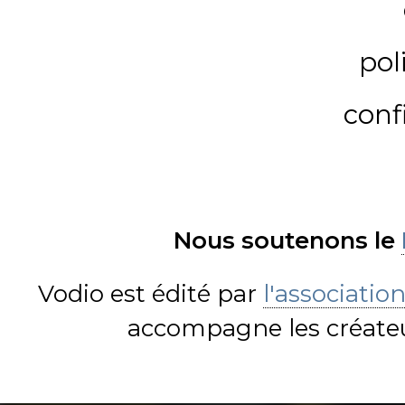
pol
conf