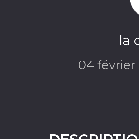
la 
04 févrie