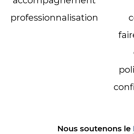
accompagnement
professionnalisation
c
fai
pol
conf