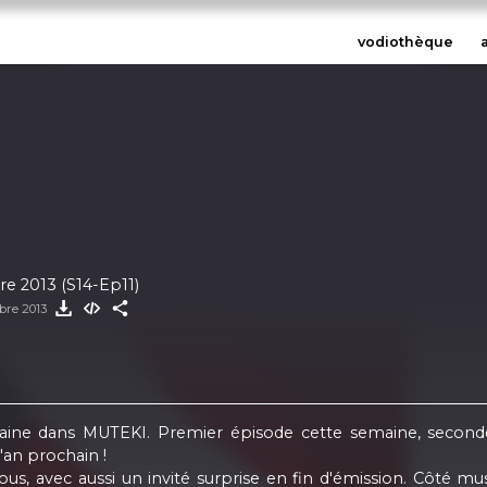
vodiothèque
e 2013 (S14-Ep11)
bre 2013
aine dans MUTEKI. Premier épisode cette semaine, seconde
'an prochain !
us, avec aussi un invité surprise en fin d'émission. Côté