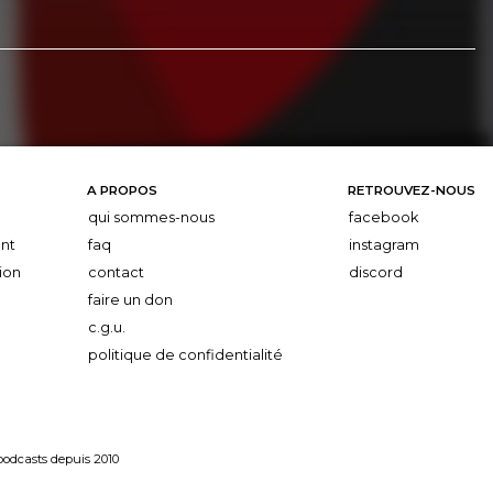
A PROPOS
RETROUVEZ-NOUS
qui sommes-nous
facebook
nt
faq
instagram
ion
contact
discord
faire un don
c.g.u.
politique de confidentialité
 podcasts depuis 2010