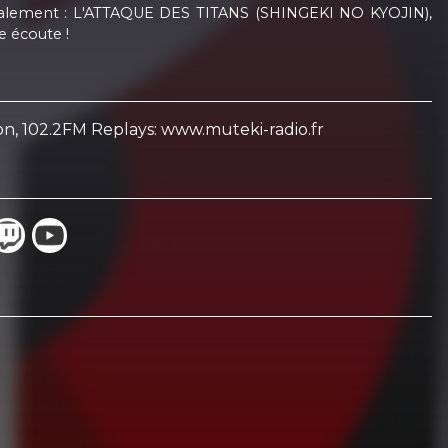
également : L'ATTAQUE DES TITANS (SHINGEKI NO KYOJIN),
 écoute !
yon, 102.2FM Replays: www.muteki-radio.fr