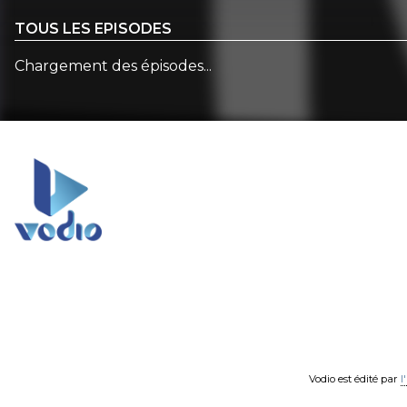
TOUS LES EPISODES
Chargement des épisodes...
Vodio est édité par
l