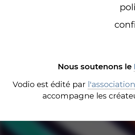
pol
conf