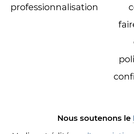
professionnalisation
c
fai
pol
conf