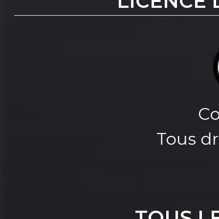
LICENCE 
Co
Tous dr
TOUS L