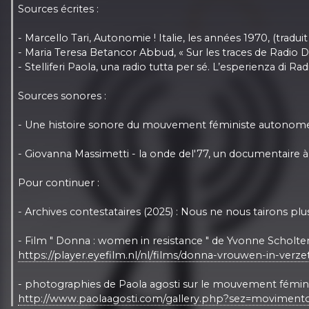
Sources écrites :
- Marcello Tari, Autonomie ! Italie, les années 1970, (trad
- Maria Teresa Betancor Abbud, « Sur les traces de Radio 
- Stelliferi Paola, una radio tutta per sé. L’esperienza d
Sources sonores :
- Une histoire sonore du mouvement féministe autonome i
- Giovanna Massimetti - la onde del'77, un documentaire à 
Pour continuer :
- Archives contestataires (2025) : Nous ne nous tairons plus
- Film " Donna : women in resistance " de Yvonne Scholten 
https://player.eyefilm.nl/nl/films/donna-vrouwen-in-verze
- photographies de Paola agosti sur le mouvement féminis
http://www.paolaagosti.com/gallery.php?sez=moviment