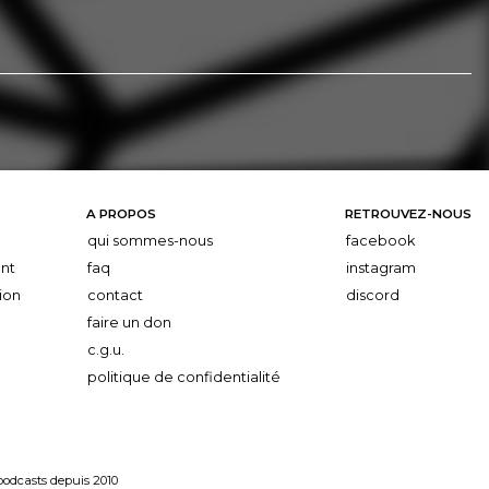
A PROPOS
RETROUVEZ-NOUS
qui sommes-nous
facebook
nt
faq
instagram
ion
contact
discord
faire un don
c.g.u.
politique de confidentialité
 podcasts depuis 2010