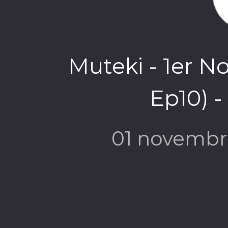
Muteki - 1er N
Ep10) 
01 novembr