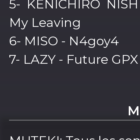
5- KENICHIRO NISH
My Leaving
6- MISO - N4goy4
7- LAZY - Future GPX
M