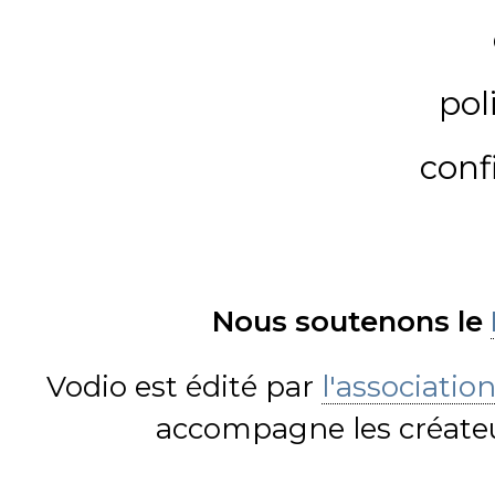
pol
conf