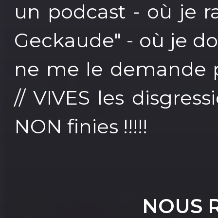
un podcast - où je ra
Geckaude" - où je d
ne me le demande pa
// VIVES les disgress
NON finies !!!!!
NOUS 