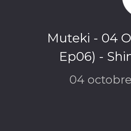
Muteki - 04 O
Ep06) - Shi
04 octobr