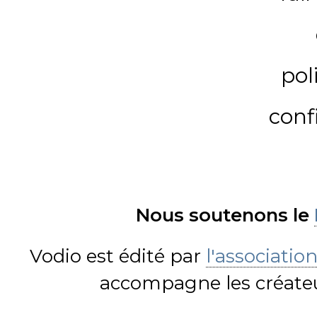
pol
conf