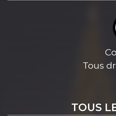
Co
Tous dr
TOUS L