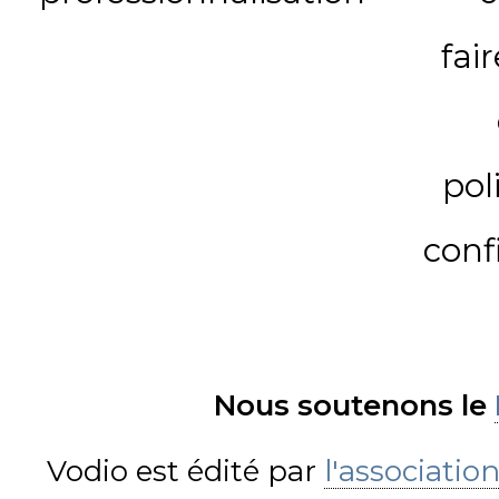
fai
pol
conf