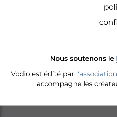
pol
conf