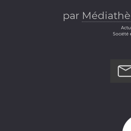
par
Médiathèq
Actua
Société e