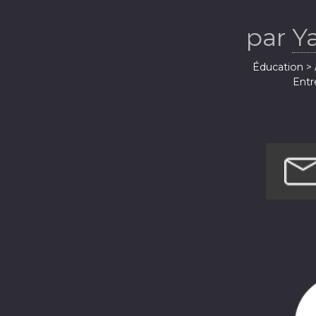
par
Ya
Éducation > 
Entr