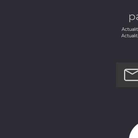
p
Actuali
Actuali
Éduca
Enfants 
Lo
Société 