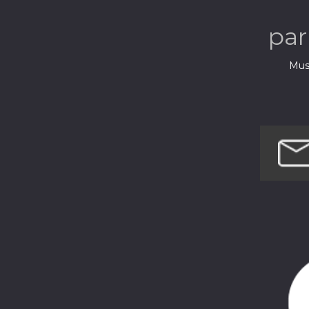
pa
Musi