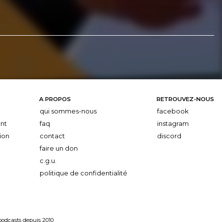
A PROPOS
RETROUVEZ-NOUS
qui sommes-nous
facebook
nt
faq
instagram
ion
contact
discord
faire un don
c.g.u.
politique de confidentialité
 podcasts depuis 2010