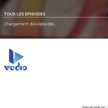
TOUS LES EPISODES
Chargement des épisodes...
Vodio est édité par
l