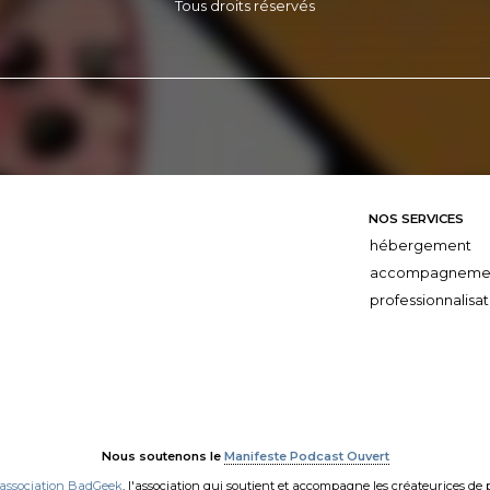
Tous droits réservés
NOS SERVICES
hébergement
accompagneme
professionnalisat
Nous soutenons le
Manifeste Podcast Ouvert
'association BadGeek
, l'association qui soutient et accompagne les créateurices de