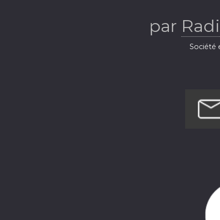
Ba
par
Radi
Société e