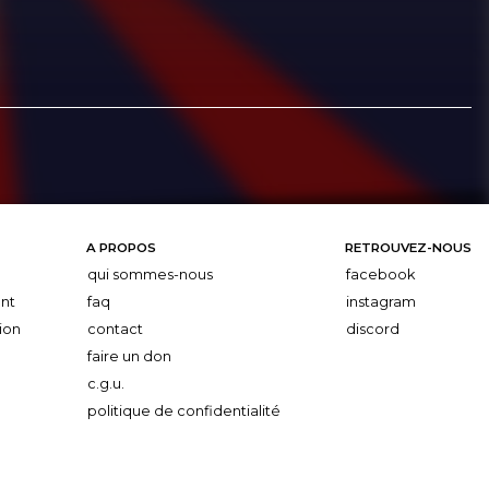
A PROPOS
RETROUVEZ-NOUS
qui sommes-nous
facebook
nt
faq
instagram
ion
contact
discord
faire un don
c.g.u.
politique de confidentialité