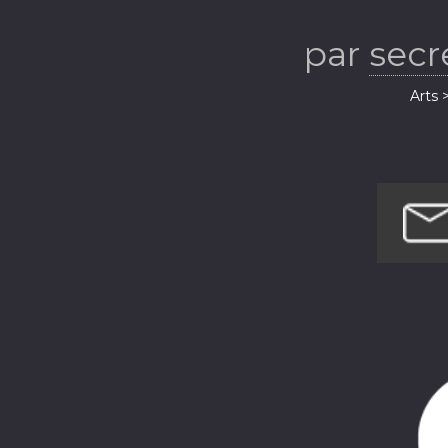
choral dans to
par
secr
Parcours inspi
Arts 