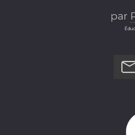
par
Éduca