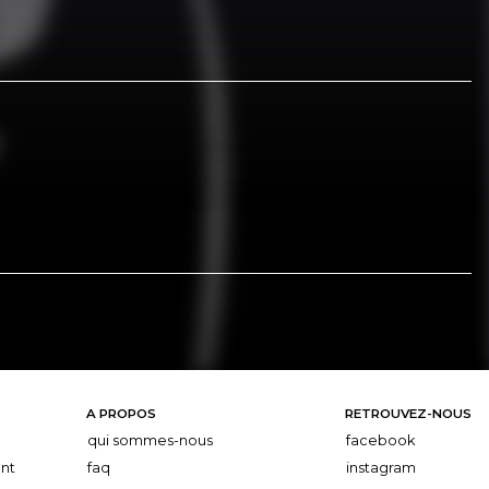
A PROPOS
RETROUVEZ-NOUS
qui sommes-nous
facebook
nt
faq
instagram