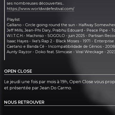
ses nombreuses découvertes...
https://www.worldwidefestival.com/
Playlist
Galliano - Circle going round the sun - Halfway Somew
Jeff Mills, Jean-Phi Dary, Prabhu Edouard - Peace Pipe -
W.I.T.C.H.- Machiriso - SOGOLO - juin 2025 - Partisan Reco
Isaac Hayes - Ike's Rap 2 - Black Moses - 1971 - Enterprise
Caetano e Banda Cê - Incompatibilidade de Gênios - 2008 
Aunty Rayzor - Doko feat. Slimcase - Viral Wreckage - 
OPEN CLOSE
Le jeudi une fois par mois à 19h, Open Close vous prop
et présentée par Jean Do Carmo.
NOUS RETROUVER