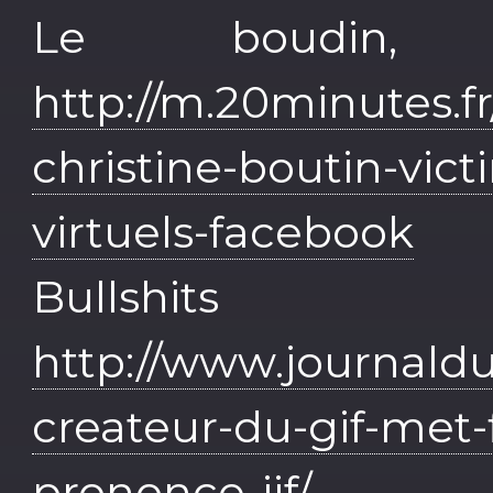
Le boudin,
http://m.20minutes.fr
christine-boutin-vic
virtuels-facebook
Bull
http://www.journald
createur-du-gif-met-
prononce-jif/