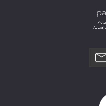
p
Actua
Actuali
Fic
Films
Musi
Sci
Société e
Techno