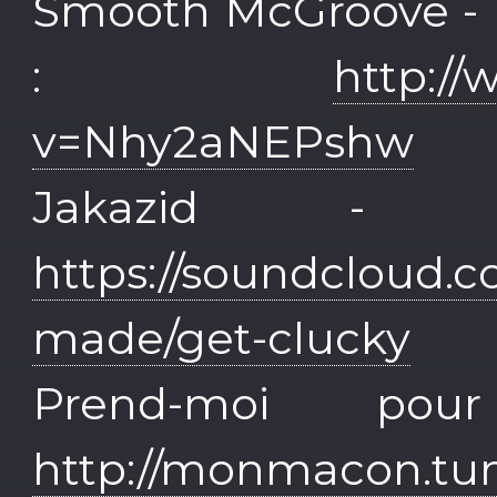
Smooth McGroove -
:
http:/
v=Nhy2aNEPshw
Jakazid -
https://soundcloud.
made/get-clucky
Prend-moi po
http://monmacon.tu