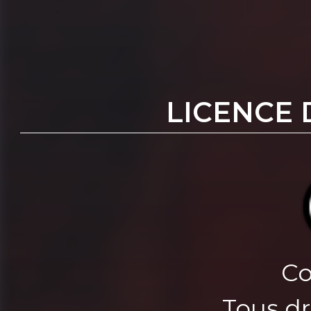
LICENCE 
Co
Tous dr