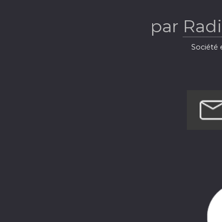
Ba
par
Radi
Société e