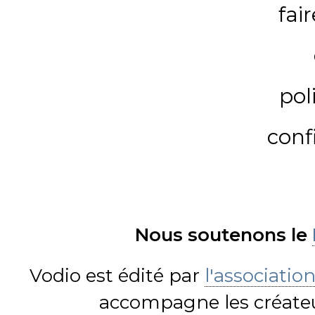
fai
pol
conf