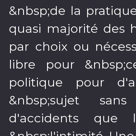
&nbsp;de la pratiqu
quasi majorité des 
par choix ou nécess
libre pour &nbsp;ce
politique pour d'a
&nbsp;sujet san
d'accidents que 
&nbsp;l'intimité. Un