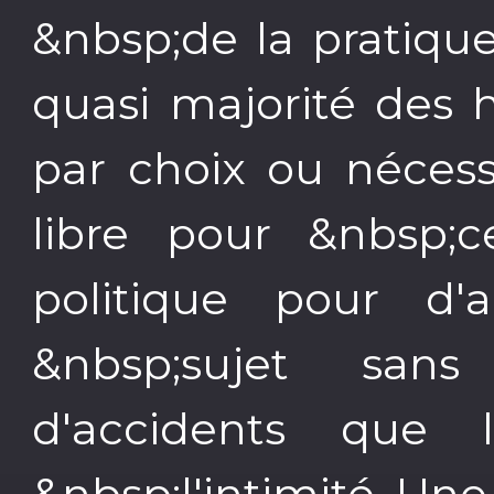
&nbsp;de la pratiqu
quasi majorité des 
par choix ou nécess
libre pour &nbsp;ce
politique pour d'a
&nbsp;sujet san
d'accidents que 
&nbsp;l'intimité. Un