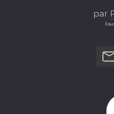
par
Éduca