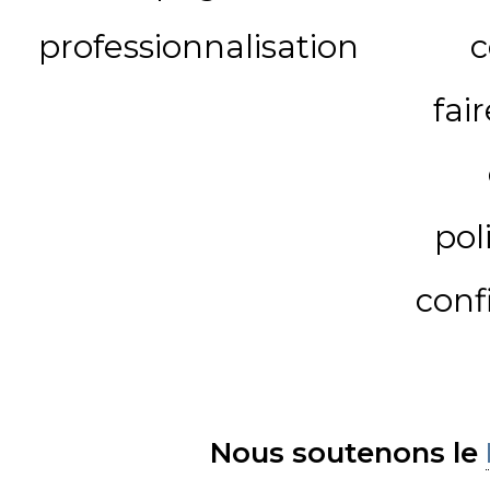
professionnalisation
c
fai
pol
conf