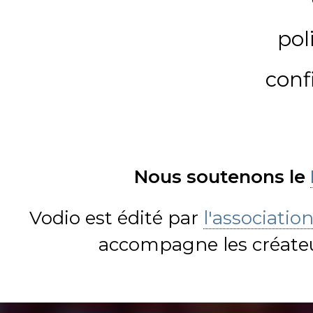
pol
conf