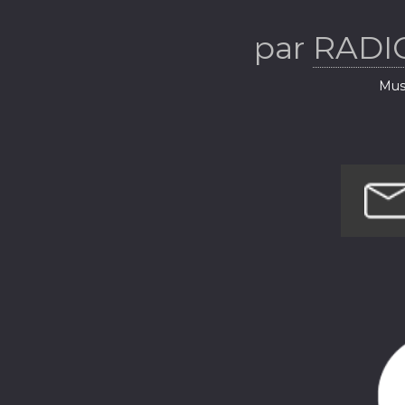
par
RADI
Musi