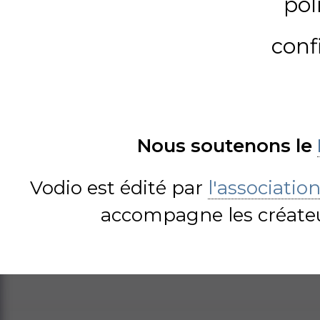
pol
conf