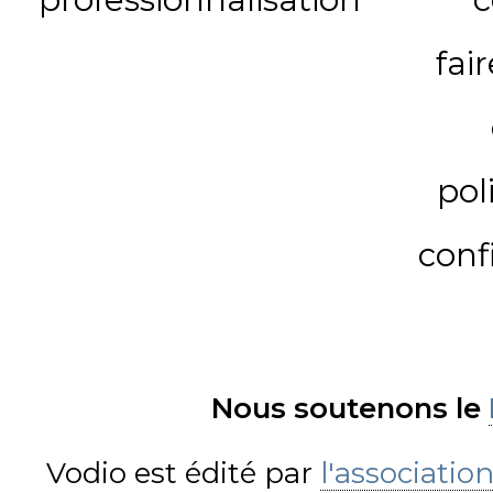
fai
pol
conf