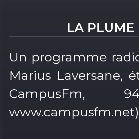
LA PLUME 
Un programme radio 
Marius Laversane, é
CampusFm, 9
www.campusfm.net