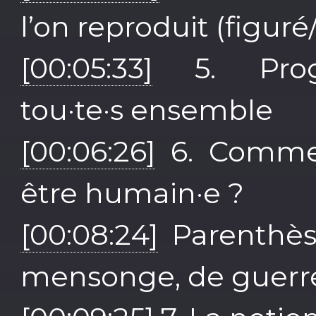
l’on reproduit (figuré
[00:05:33]
5. Progre
tou·te·s ensemble
[00:06:26]
6. Commen
être humain·e ?
[00:08:24]
Parenthèse
mensonge, de guerre,