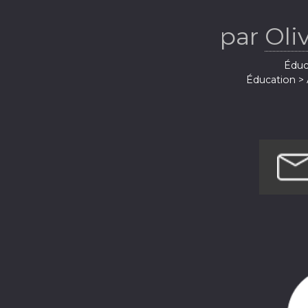
par
Oli
Éduca
Éducation > 
Santé et rem
Santé et rem
Société e
Société 