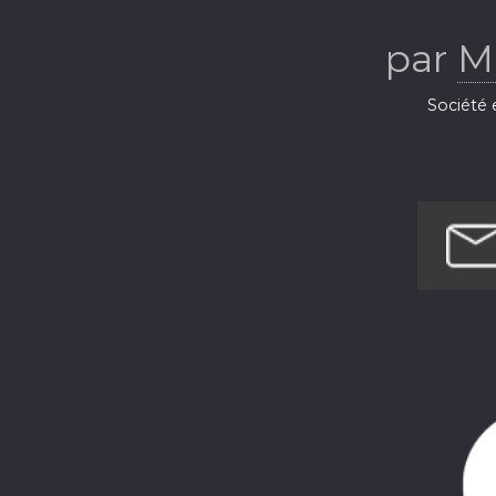
voyage à la
par
M
m
Société e