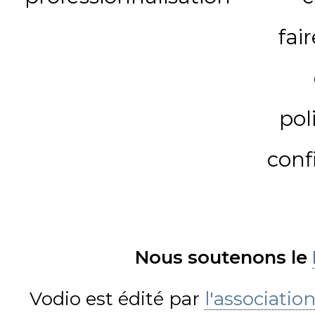
fai
pol
conf