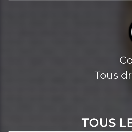
Co
Tous dr
TOUS L