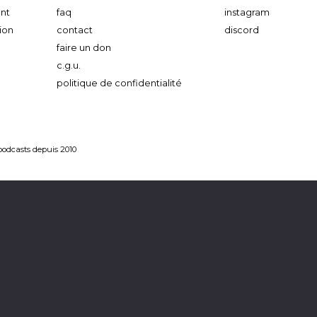
nt
faq
instagram
ion
contact
discord
faire un don
c.g.u.
politique de confidentialité
 podcasts depuis 2010