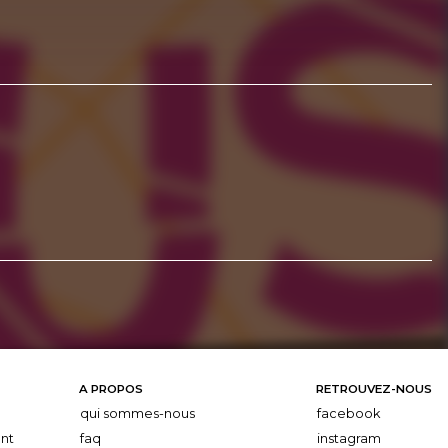
A PROPOS
RETROUVEZ-NOUS
qui sommes-nous
facebook
nt
faq
instagram