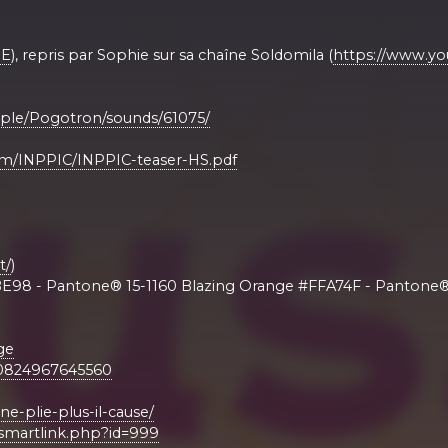
1E
), repris par Sophie sur sa chaîne Soldomila (
https://www.y
ople/Pogotron/sounds/61075/
om/INPPIC/INPPIC-teaser-HS.pdf
t/
)
FBE98 - Pantone® 15-1160 Blazing Orange #FFA74F - Pantone®
ge
3250824967645560
ne-plie-plus-il-cause/
/smartlink.php?id=999