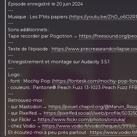
Épisode enregistré le 20 juin 2024
---
Musique : Les P'tits papiers (
https://youtu.be/ZhD_o6O2R
---
Sons additionnels :
Tape recorder par Pogotron →
https://freesound.org/pe
---
Texte de l'épisode :
https://www.precreaseandcollapse.c
---
Enregistrement et montage sur Audacity 3.5.1
---
Logo :
• font : Mochiy Pop (
https://fontesk.com/mochiy-pop-fon
• couleurs : Pantone® Peach Fuzz 13-1023 Peach Fuzz F
---
Retrouvez-moi :
- sur Mastodon →
https://pouet.chapril.org/@Marvin_Rou
- sur Pixelfed →
https://pixelfed.social/i/web/profile/50
- sur Flickr →
https://www.flickr.com/photos/orizuka/
- chez Vodio →
https://www.vodio.fr/vodiotheque/c/999/il-
Et écoutez-moi à peu près partout :
https://www.vodio.fr