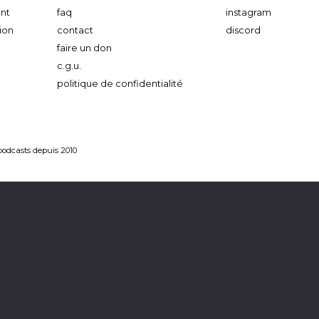
nt
faq
instagram
ion
contact
discord
faire un don
c.g.u.
politique de confidentialité
 podcasts depuis 2010